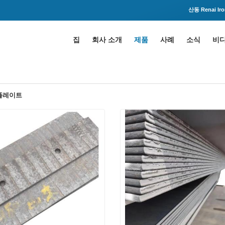
산동 Renai Iron
집
회사 소개
제품
사례
소식
비
플레이트