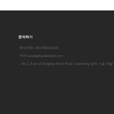
문의하기
휴대전화:
+8617865311421
우편:
kunda@kundasteel.com
No.1, East of Songhua River Road, Liaocheng 경제 기술