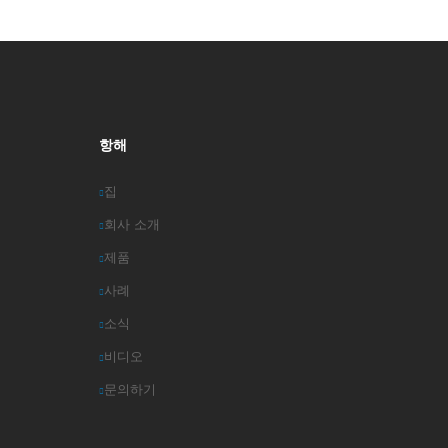
항해
집
회사 소개
제품
사례
소식
비디오
문의하기