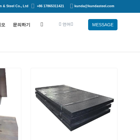
 & Steel Co., Ltd
+86 17865311421
kunda@kundasteel.com
언어
디오
문의하기
MESSAGE