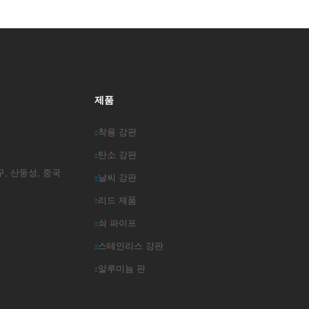
제품
착용 강판
탄소 강판
 개발구, 산둥성, 중국
날씨 강판
리드 제품
쇠 파이프
스테인리스 강판
알루미늄 판