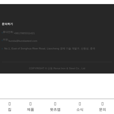
문의하기
휴대전화:
+8617865311421
우편:
kunda@kundasteel.com
No.1, East of Songhua River Road, Liaocheng 경제 기술 개발구, 산둥성, 중국
COPYRIGHT ©
산동 Renai Iron & Steel Co., Ltd
집
제품
왓츠앱
소식
문의