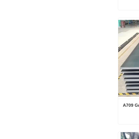
지금 
A709 