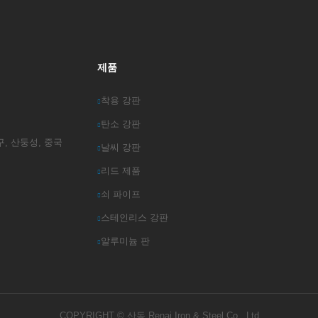
제품
착용 강판
탄소 강판
 개발구, 산둥성, 중국
날씨 강판
리드 제품
쇠 파이프
스테인리스 강판
알루미늄 판
COPYRIGHT ©
산동 Renai Iron & Steel Co., Ltd