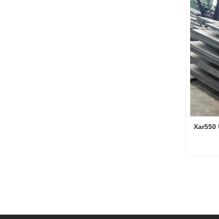
지금 
Xar55
Xar5
지금 