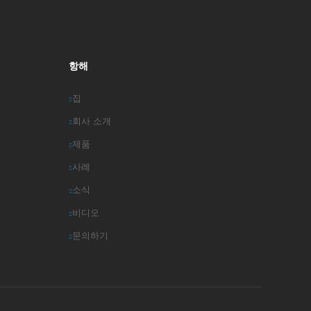
항해
집
회사 소개
제품
사례
소식
비디오
문의하기