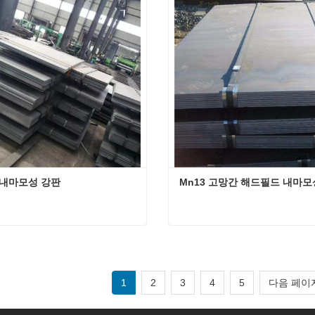
연락하십시오
지금 연락하십시오
0 내마모성 강판
Mn13 고망간 해드필드 내마모
50 내마모성 강판
연락하십시오
지금 연락하십시오
1
2
3
4
5
다음 페이