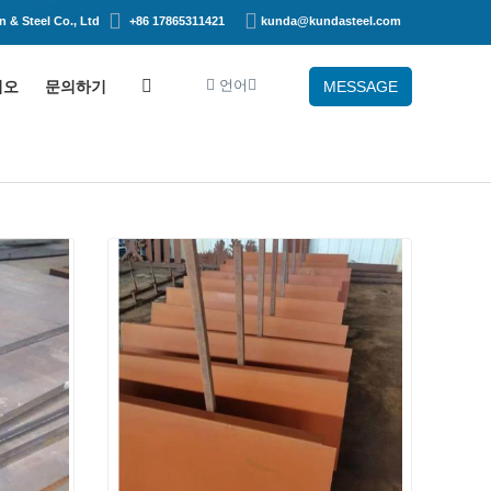
 & Steel Co., Ltd
+86 17865311421
kunda@kundasteel.com
언어
디오
문의하기
MESSAGE