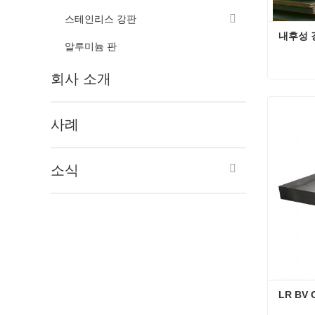
스테인리스 강판
내후성 
알루미늄 판
회사 소개
내후성
지금 
사례
소식
LR BV