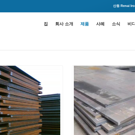
산동 Renai Iron
집
회사 소개
제품
사례
소식
비