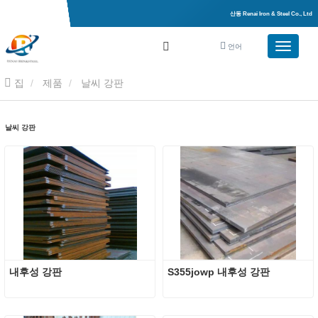
산동 Renai Iron & Steel Co., Ltd
언어
집
제품
날씨 강판
날씨 강판
내후성 강판
S355jowp 내후성 강판