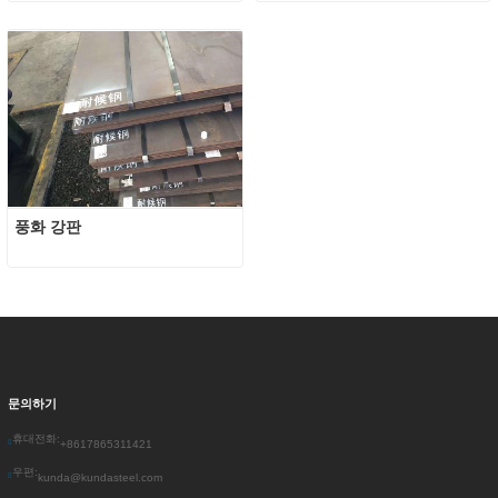
풍화 강판
문의하기
휴대전화:
+8617865311421
우편:
kunda@kundasteel.com