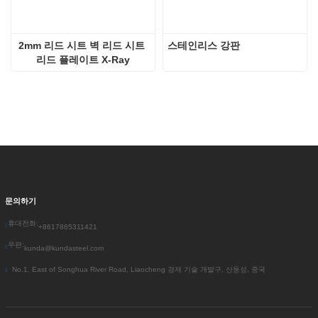
2mm 리드 시트 벽 리드 시트 
스테인리스 강판
리드 플레이트 X-Ray
문의하기
휴대전화:
+8617865311421
우편:
kunda@kundasteel.com
No.1, East of Songhua River Road, Liaocheng 경제 기술 개발구, 산둥성, 중국