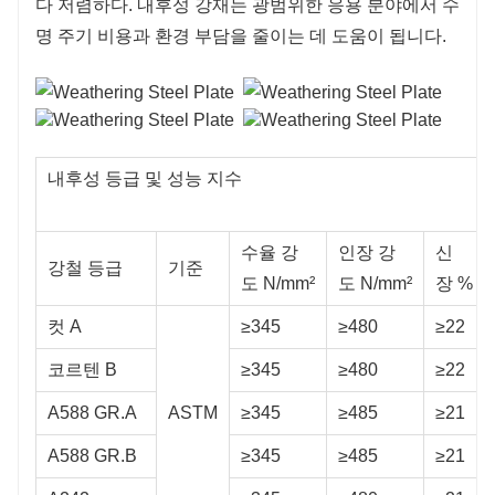
다 저렴하다. 내후성 강재는 광범위한 응용 분야에서 수
명 주기 비용과 환경 부담을 줄이는 데 도움이 됩니다.
내후성 등급 및 성능 지수
수율 강
인장 강
신
강철 등급
기준
도 N/mm²
도 N/mm²
장 %
컷 A
≥345
≥480
≥22
코르텐 B
≥345
≥480
≥22
A588 GR.A
ASTM
≥345
≥485
≥21
A588 GR.B
≥345
≥485
≥21