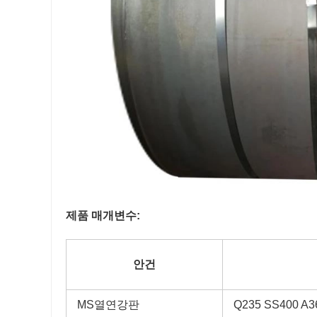
제품 매개변수:
안건
MS열연강판
Q235 SS400 A3