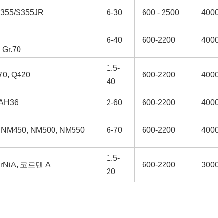
S355/S355JR
6-30
600 - 2500
4000
6-40
600-2200
4000
 Gr.70
1.5-
70, Q420
600-2200
4000
40
 AH36
2-60
600-2200
4000
 NM450, NM500, NM550
6-70
600-2200
4000
1.5-
CrNiA, 코르텐 A
600-2200
3000
20