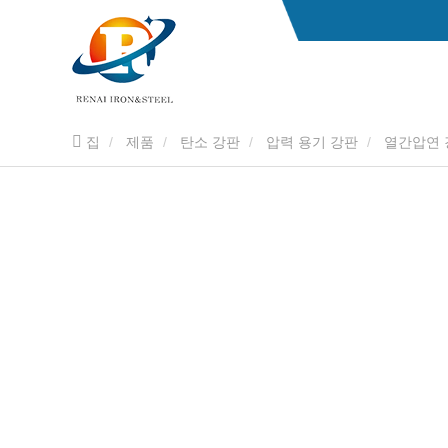
집
제품
탄소 강판
압력 용기 강판
열간압연 