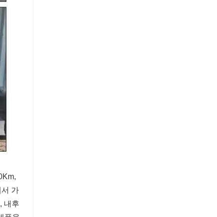
0Km,
에서 가
판, 내후