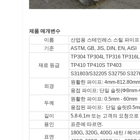
제품 매개변수
이름
산업용 스테인레스 스틸 파이프
기준
ASTM, GB, JIS, DIN, EN, AISI
TP304 TP304L TP316 TP316L
재료 등급
TP410 TP410S TP403
S31803/S32205 S32750 S327
원활한 파이프: 4mm-812.80m
외경
용접 파이프: 단일 슬릿(Φ8mm-Φ6
원활한 파이프: 0.5mm - 60mm
두께
용접된 파이프: 단일 슬릿(0.5mm-
길이
5.8-6.1m 또는 고객의 요청으로
용인
표준에 따르면.
180G, 320G, 400G 새틴 / 헤
표면