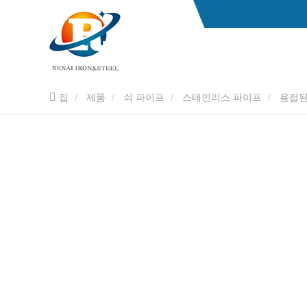
집
제품
쇠 파이프
스테인리스 파이프
용접된