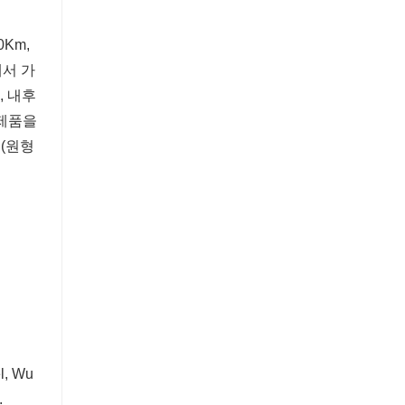
0Km,
에서 가
판, 내후
 제품을
(원형
, Wu
.