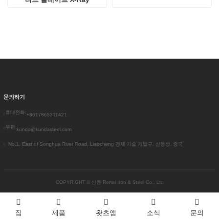
문의하기
휴대전화:
+8617865311421
우편:
kunda@kundasteel.com
No.1, East of Songhua River Road, Liaocheng 경제 기술 개발구, 산둥성, 중국
COPYRIGHT ©
산동 Renai Iron & Steel Co., Ltd
집
제품
왓츠앱
소식
문의